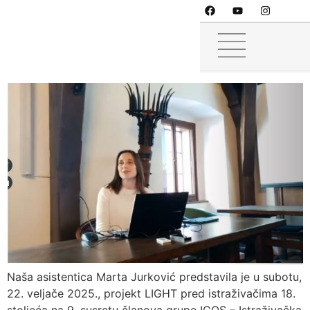
Prvo predstavljanje projekta
LIGHT
Naša asistentica Marta Jurković predstavila je u subotu,
22. veljače 2025., projekt LIGHT pred istraživačima 18.