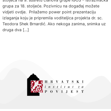
stoljeća na 9. susretu članova grupe IGOS – Istraživačka
grupa za 18. stoljeće. Pozivnicu na događaj možete
vidjeti ovdje. Prilažemo power point prezentaciju
izlaganja koju je pripremila voditeljica projekta dr. sc.
Teodora Shek Brnardić. Ako nekoga zanima, snimka uz
druga dva […]